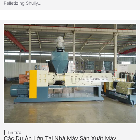
Pelletizing Shuliy…
Tin tức
Các Dự Án Lớn Tại Nhà Máy Sản Xuất Máy