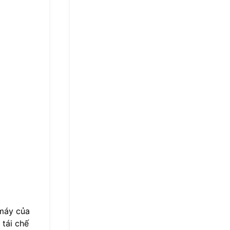
 máy của
 tái chế