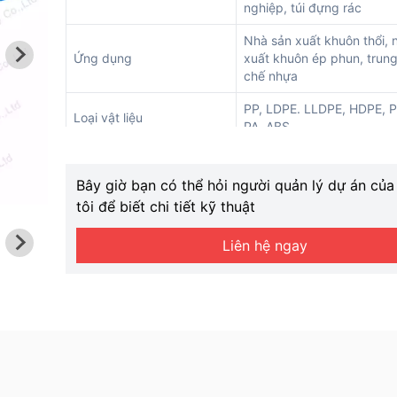
nghiệp, túi đựng rác
Nhà sản xuất khuôn thổi, 
Ứng dụng
xuất khuôn ép phun, trung
chế nhựa
PP, LDPE. LLDPE, HDPE, P
Loại vật liệu
PA, ABS
Thương hiệu máy ép viên
Máy móc Shuliy
Bây giờ bạn có thể hỏi người quản lý dự án củ
Đầu ra đùn
100-500kg/giờ
tôi để biết chi tiết kỹ thuật
Liên hệ ngay