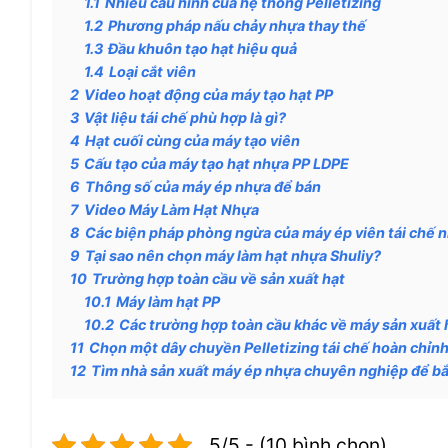
1.1
Nhiều cấu hình của hệ thống Pelletizing
1.2
Phương pháp nấu chảy nhựa thay thế
1.3
Đầu khuôn tạo hạt hiệu quả
1.4
Loại cắt viên
2
Video hoạt động của máy tạo hạt PP
3
Vật liệu tái chế phù hợp là gì?
4
Hạt cuối cùng của máy tạo viên
5
Cấu tạo của máy tạo hạt nhựa PP LDPE
6
Thông số của máy ép nhựa để bán
7
Video Máy Làm Hạt Nhựa
8
Các biện pháp phòng ngừa của máy ép viên tái chế 
9
Tại sao nên chọn máy làm hạt nhựa Shuliy?
10
Trường hợp toàn cầu về sản xuất hạt
10.1
Máy làm hạt PP
10.2
Các trường hợp toàn cầu khác về máy sản xuất 
11
Chọn một dây chuyền Pelletizing tái chế hoàn chỉn
12
Tìm nhà sản xuất máy ép nhựa chuyên nghiệp để bắ
5/5 - (10 bình chọn)