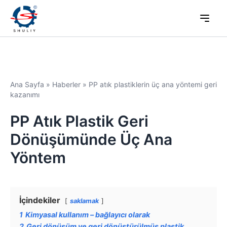
Ana Sayfa
»
Haberler
»
PP atık plastiklerin üç ana yöntemi geri
kazanımı
PP Atık Plastik Geri
Dönüşümünde Üç Ana
Yöntem
İçindekiler
saklamak
1
Kimyasal kullanım – bağlayıcı olarak
2
Geri dönüşüm ve geri dönüştürülmüş plastik