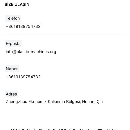
BIZE ULAŞIN
Telefon
+8619139754732
E-posta
Whatsapp
info@plastic-machines.org
Email
Naber
+8619139754732
Wechat
Chat
Adres
Zhengzhou Ekonomik Kalkınma Bölgesi, Henan, Çin