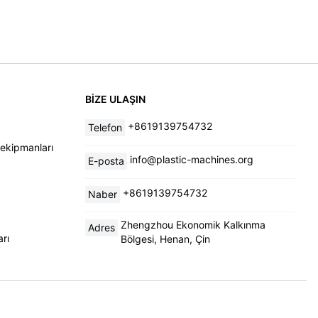
BIZE ULAŞIN
+8619139754732
Telefon
ekipmanları
info@plastic-machines.org
E-posta
+8619139754732
Naber
Zhengzhou Ekonomik Kalkınma
Adres
rı
Bölgesi, Henan, Çin