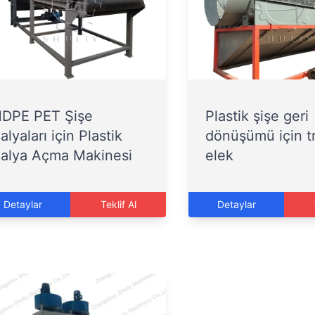
DPE PET Şişe
Plastik şişe geri
alyaları için Plastik
dönüşümü için 
alya Açma Makinesi
elek
Detaylar
Teklif Al
Detaylar