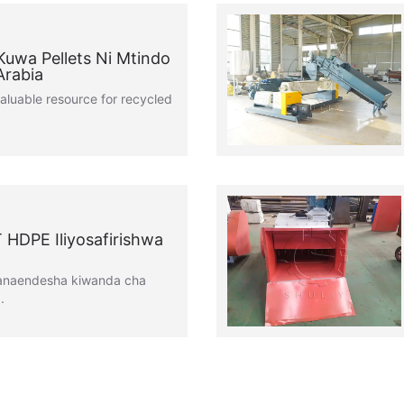
 Kuwa Pellets Ni Mtindo
Arabia
valuable resource for recycled
 HDPE Iliyosafirishwa
 anaendesha kiwanda cha
.