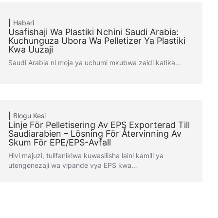
Habari
Usafishaji Wa Plastiki Nchini Saudi Arabia:
Kuchunguza Ubora Wa Pelletizer Ya Plastiki
Kwa Uuzaji
Saudi Arabia ni moja ya uchumi mkubwa zaidi katika…
Blogu
Kesi
Linje För Pelletisering Av EPS Exporterad Till
Saudiarabien – Lösning För Återvinning Av
Skum För EPE/EPS-Avfall
Hivi majuzi, tulifanikiwa kuwasilisha laini kamili ya
utengenezaji wa vipande vya EPS kwa…