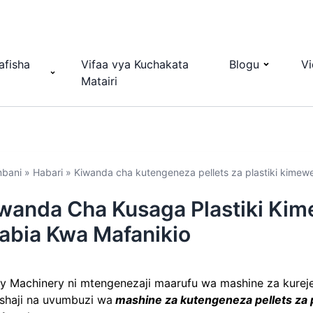
afisha
Vifaa vya Kuchakata
Blogu
V
Matairi
bani
»
Habari
»
Kiwanda cha kutengeneza pellets za plastiki kimew
wanda Cha Kusaga Plastiki Ki
abia Kwa Mafanikio
iy Machinery ni mtengenezaji maarufu wa mashine za kureje
ishaji na uvumbuzi wa
mashine za kutengeneza pellets za p