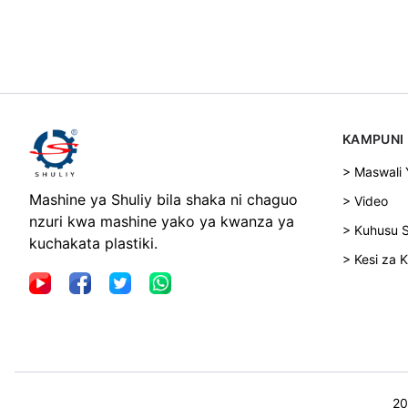
KAMPUNI
> Maswali
Mashine ya Shuliy bila shaka ni chaguo
> Video
nzuri kwa mashine yako ya kwanza ya
> Kuhusu S
kuchakata plastiki.
> Kesi za K
20