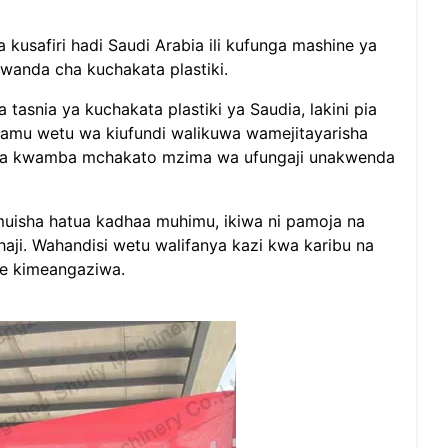
 kusafiri hadi Saudi Arabia ili kufunga mashine ya
iwanda cha kuchakata plastiki.
tasnia ya kuchakata plastiki ya Saudia, lakini pia
amu wetu wa kiufundi walikuwa wamejitayarisha
isha kwamba mchakato mzima wa ufungaji unakwenda
muisha hatua kadhaa muhimu, ikiwa ni pamoja na
ji. Wahandisi wetu walifanya kazi kwa karibu na
ele kimeangaziwa.