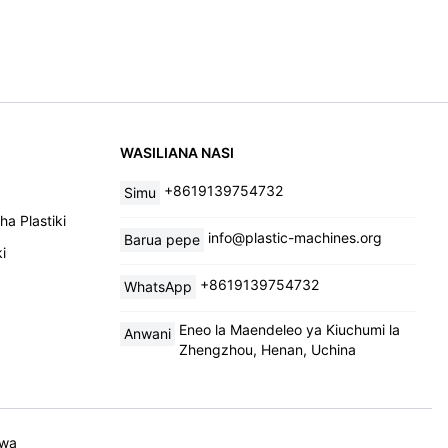
WASILIANA NASI
+8619139754732
Simu
a Plastiki
info@plastic-machines.org
Barua pepe
i
+8619139754732
WhatsApp
Eneo la Maendeleo ya Kiuchumi la
Anwani
Zhengzhou, Henan, Uchina
iwa