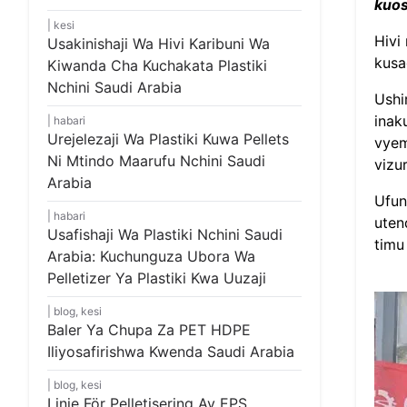
kuo
kesi
Hivi
Usakinishaji Wa Hivi Karibuni Wa
kusa
Kiwanda Cha Kuchakata Plastiki
Nchini Saudi Arabia
Ushi
inak
habari
Urejelezaji Wa Plastiki Kuwa Pellets
vyem
Ni Mtindo Maarufu Nchini Saudi
vizur
Arabia
Ufun
habari
uten
Usafishaji Wa Plastiki Nchini Saudi
timu
Arabia: Kuchunguza Ubora Wa
Pelletizer Ya Plastiki Kwa Uuzaji
blog
,
kesi
Baler Ya Chupa Za PET HDPE
Iliyosafirishwa Kwenda Saudi Arabia
blog
,
kesi
Linje För Pelletisering Av EPS