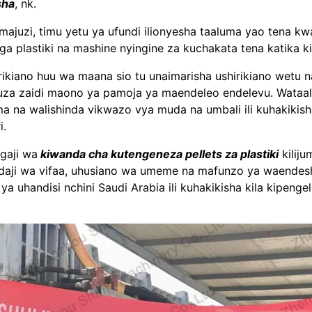
sha
, nk.
 majuzi, timu yetu ya ufundi ilionyesha taaluma yao tena kwa
ga plastiki na mashine nyingine za kuchakata tena katika k
rikiano huu wa maana sio tu unaimarisha ushirikiano wetu na 
uza zaidi maono ya pamoja ya maendeleo endelevu. Wataal
a na walishinda vikwazo vya muda na umbali ili kuhakik
i.
gaji wa
kiwanda cha kutengeneza pellets za plastiki
kiliju
daji wa vifaa, uhusiano wa umeme na mafunzo ya waendesha
 ya uhandisi nchini Saudi Arabia ili kuhakikisha kila kipeng