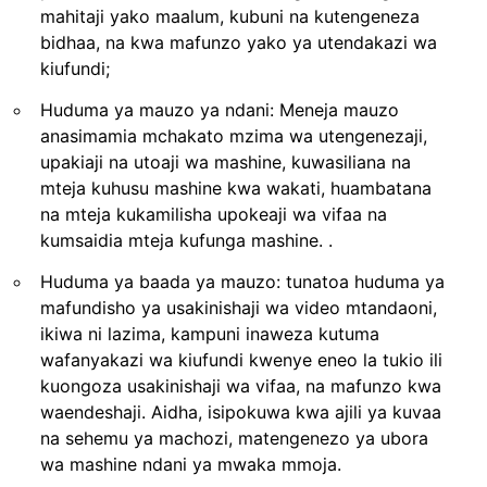
mahitaji yako maalum, kubuni na kutengeneza
bidhaa, na kwa mafunzo yako ya utendakazi wa
kiufundi;
Huduma ya mauzo ya ndani: Meneja mauzo
anasimamia mchakato mzima wa utengenezaji,
upakiaji na utoaji wa mashine, kuwasiliana na
mteja kuhusu mashine kwa wakati, huambatana
na mteja kukamilisha upokeaji wa vifaa na
kumsaidia mteja kufunga mashine. .
Huduma ya baada ya mauzo: tunatoa huduma ya
mafundisho ya usakinishaji wa video mtandaoni,
ikiwa ni lazima, kampuni inaweza kutuma
wafanyakazi wa kiufundi kwenye eneo la tukio ili
kuongoza usakinishaji wa vifaa, na mafunzo kwa
waendeshaji. Aidha, isipokuwa kwa ajili ya kuvaa
na sehemu ya machozi, matengenezo ya ubora
wa mashine ndani ya mwaka mmoja.