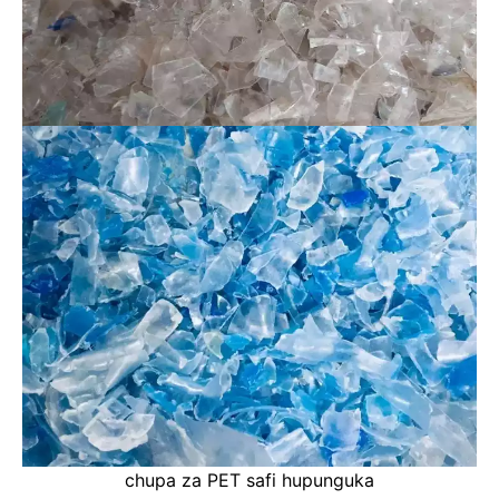
chupa za PET safi hupunguka