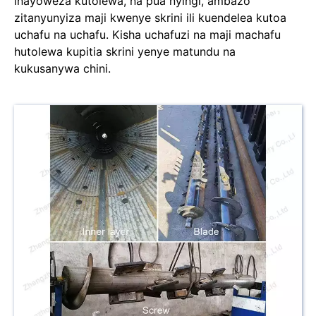
inayoweza kutolewa, na pua nyingi, ambazo
zitanyunyiza maji kwenye skrini ili kuendelea kutoa
uchafu na uchafu. Kisha uchafuzi na maji machafu
hutolewa kupitia skrini yenye matundu na
kukusanywa chini.