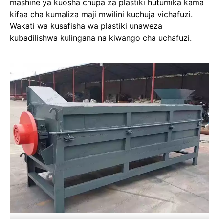
mashine ya kuosha chupa za plastiki hutumika kama
kifaa cha kumaliza maji mwilini kuchuja vichafuzi.
Wakati wa kusafisha wa plastiki unaweza
kubadilishwa kulingana na kiwango cha uchafuzi.