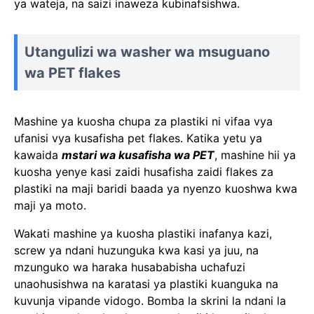
ya wateja, na saizi inaweza kubinafsishwa.
Utangulizi wa washer wa msuguano
wa PET flakes
Mashine ya kuosha chupa za plastiki ni vifaa vya
ufanisi vya kusafisha pet flakes. Katika yetu ya
kawaida
mstari wa kusafisha wa PET
, mashine hii ya
kuosha yenye kasi zaidi husafisha zaidi flakes za
plastiki na maji baridi baada ya nyenzo kuoshwa kwa
maji ya moto.
Wakati mashine ya kuosha plastiki inafanya kazi,
screw ya ndani huzunguka kwa kasi ya juu, na
mzunguko wa haraka husababisha uchafuzi
unaohusishwa na karatasi ya plastiki kuanguka na
kuvunja vipande vidogo. Bomba la skrini la ndani la