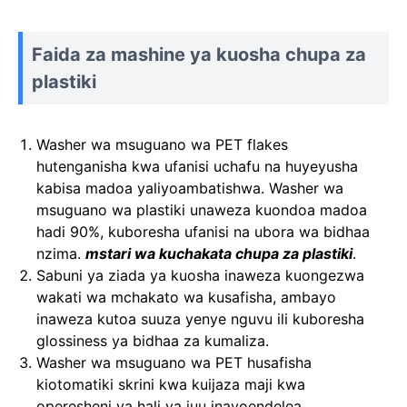
Faida za mashine ya kuosha chupa za
plastiki
Washer wa msuguano wa PET flakes
hutenganisha kwa ufanisi uchafu na huyeyusha
kabisa madoa yaliyoambatishwa. Washer wa
msuguano wa plastiki unaweza kuondoa madoa
hadi 90%, kuboresha ufanisi na ubora wa bidhaa
nzima.
mstari wa kuchakata chupa za plastiki
.
Sabuni ya ziada ya kuosha inaweza kuongezwa
wakati wa mchakato wa kusafisha, ambayo
inaweza kutoa suuza yenye nguvu ili kuboresha
glossiness ya bidhaa za kumaliza.
Washer wa msuguano wa PET husafisha
kiotomatiki skrini kwa kuijaza maji kwa
operesheni ya hali ya juu inayoendelea.