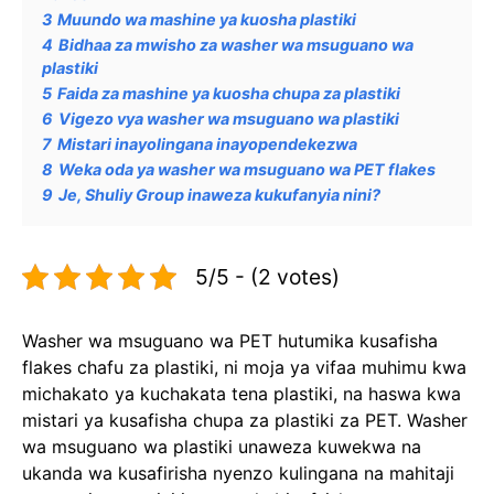
3
Muundo wa mashine ya kuosha plastiki
4
Bidhaa za mwisho za washer wa msuguano wa
plastiki
5
Faida za mashine ya kuosha chupa za plastiki
6
Vigezo vya washer wa msuguano wa plastiki
7
Mistari inayolingana inayopendekezwa
8
Weka oda ya washer wa msuguano wa PET flakes
9
Je, Shuliy Group inaweza kukufanyia nini?
5/5 - (2 votes)
Washer wa msuguano wa PET hutumika kusafisha
flakes chafu za plastiki, ni moja ya vifaa muhimu kwa
michakato ya kuchakata tena plastiki, na haswa kwa
mistari ya kusafisha chupa za plastiki za PET. Washer
wa msuguano wa plastiki unaweza kuwekwa na
ukanda wa kusafirisha nyenzo kulingana na mahitaji