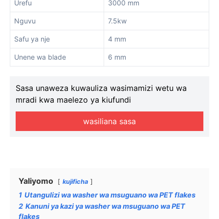
Urefu
3000 mm
Nguvu
7.5kw
Safu ya nje
4 mm
Unene wa blade
6 mm
Sasa unaweza kuwauliza wasimamizi wetu wa
mradi kwa maelezo ya kiufundi
wasiliana sasa
Yaliyomo
kujificha
1
Utangulizi wa washer wa msuguano wa PET flakes
2
Kanuni ya kazi ya washer wa msuguano wa PET
flakes