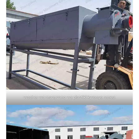
washer wa msuguano wa plastiki kwenye mmea