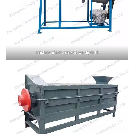
mashine ina mwelekeo wa digrii 15