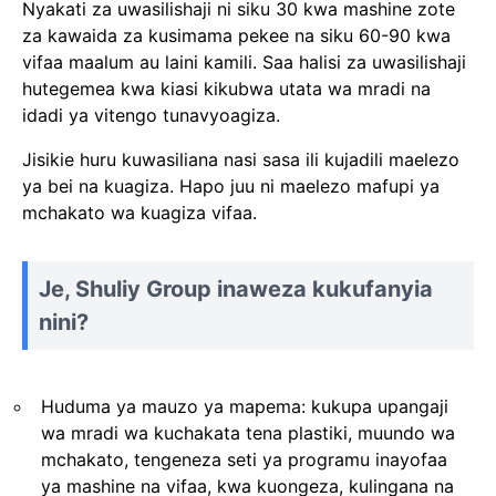
Nyakati za uwasilishaji ni siku 30 kwa mashine zote
za kawaida za kusimama pekee na siku 60-90 kwa
vifaa maalum au laini kamili. Saa halisi za uwasilishaji
hutegemea kwa kiasi kikubwa utata wa mradi na
idadi ya vitengo tunavyoagiza.
Jisikie huru kuwasiliana nasi sasa ili kujadili maelezo
ya bei na kuagiza. Hapo juu ni maelezo mafupi ya
mchakato wa kuagiza vifaa.
Je, Shuliy Group inaweza kukufanyia
nini?
Huduma ya mauzo ya mapema: kukupa upangaji
wa mradi wa kuchakata tena plastiki, muundo wa
mchakato, tengeneza seti ya programu inayofaa
ya mashine na vifaa, kwa kuongeza, kulingana na