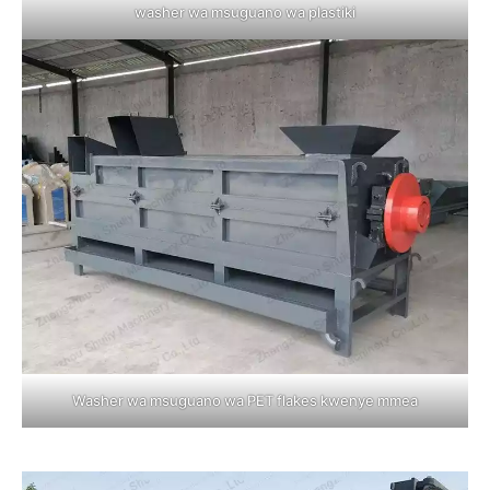
washer wa msuguano wa plastiki
Washer wa msuguano wa PET flakes kwenye mmea