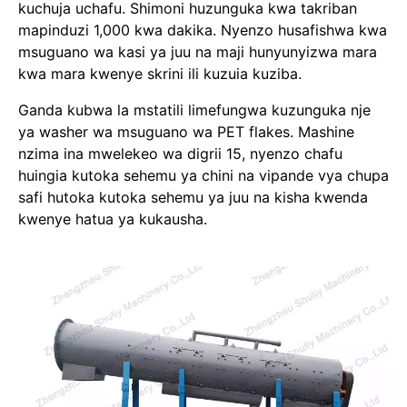
kuchuja uchafu. Shimoni huzunguka kwa takriban
mapinduzi 1,000 kwa dakika. Nyenzo husafishwa kwa
msuguano wa kasi ya juu na maji hunyunyizwa mara
kwa mara kwenye skrini ili kuzuia kuziba.
Ganda kubwa la mstatili limefungwa kuzunguka nje
ya washer wa msuguano wa PET flakes. Mashine
nzima ina mwelekeo wa digrii 15, nyenzo chafu
huingia kutoka sehemu ya chini na vipande vya chupa
safi hutoka kutoka sehemu ya juu na kisha kwenda
kwenye hatua ya kukausha.