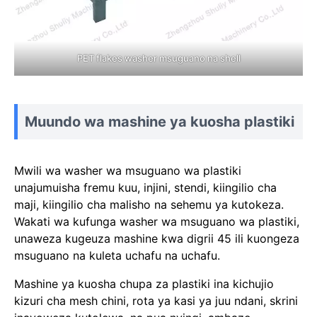
PET flakes washer msuguano na shell
Muundo wa mashine ya kuosha plastiki
Mwili wa washer wa msuguano wa plastiki
unajumuisha fremu kuu, injini, stendi, kiingilio cha
maji, kiingilio cha malisho na sehemu ya kutokeza.
Wakati wa kufunga washer wa msuguano wa plastiki,
unaweza kugeuza mashine kwa digrii 45 ili kuongeza
msuguano na kuleta uchafu na uchafu.
Mashine ya kuosha chupa za plastiki ina kichujio
kizuri cha mesh chini, rota ya kasi ya juu ndani, skrini