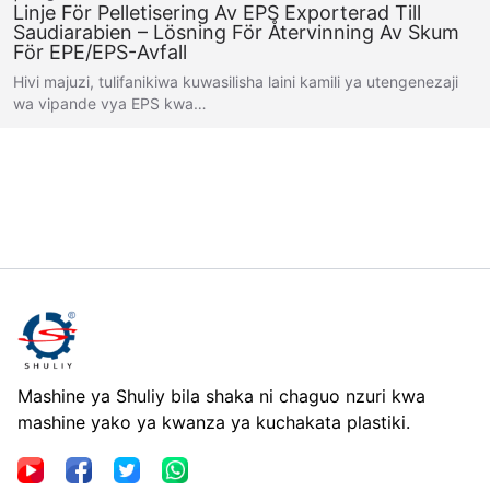
Linje För Pelletisering Av EPS Exporterad Till
Saudiarabien – Lösning För Återvinning Av Skum
För EPE/EPS-Avfall
Hivi majuzi, tulifanikiwa kuwasilisha laini kamili ya utengenezaji
wa vipande vya EPS kwa…
Mashine ya Shuliy bila shaka ni chaguo nzuri kwa
mashine yako ya kwanza ya kuchakata plastiki.