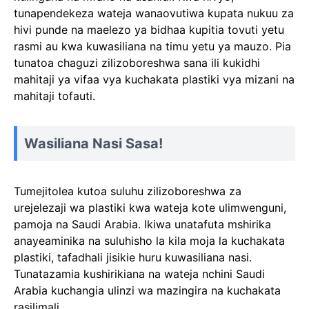
tunapendekeza wateja wanaovutiwa kupata nukuu za
hivi punde na maelezo ya bidhaa kupitia tovuti yetu
rasmi au kwa kuwasiliana na timu yetu ya mauzo. Pia
tunatoa chaguzi zilizoboreshwa sana ili kukidhi
mahitaji ya vifaa vya kuchakata plastiki vya mizani na
mahitaji tofauti.
Wasiliana Nasi Sasa!
Tumejitolea kutoa suluhu zilizoboreshwa za
urejelezaji wa plastiki kwa wateja kote ulimwenguni,
pamoja na Saudi Arabia. Ikiwa unatafuta mshirika
anayeaminika na suluhisho la kila moja la kuchakata
plastiki, tafadhali jisikie huru kuwasiliana nasi.
Tunatazamia kushirikiana na wateja nchini Saudi
Arabia kuchangia ulinzi wa mazingira na kuchakata
rasilimali.