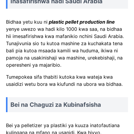
Inasafirishwa hadi Saudi Arabia
Bidhaa yetu kuu ni
plastic pellet production line
yenye uwezo wa hadi kilo 1000 kwa saa, na bidhaa
hii imesafirishwa kwa mafanikio nchini Saudi Arabia.
Tunajivunia sio tu kutoa mashine za kuchakata tena
bali pia kutoa msaada kamili wa huduma, ikiwa ni
pamoja na usakinishaji wa mashine, urekebishaji, na
operesheni ya majaribio.
Tumepokea sifa thabiti kutoka kwa wateja kwa
usaidizi wetu bora wa kiufundi na ubora wa bidhaa.
Bei na Chaguzi za Kubinafsisha
Bei ya pelletizer ya plastiki ya kuuza inatofautiana
kulingana na mfano na usanidi. Kwa hivyo,