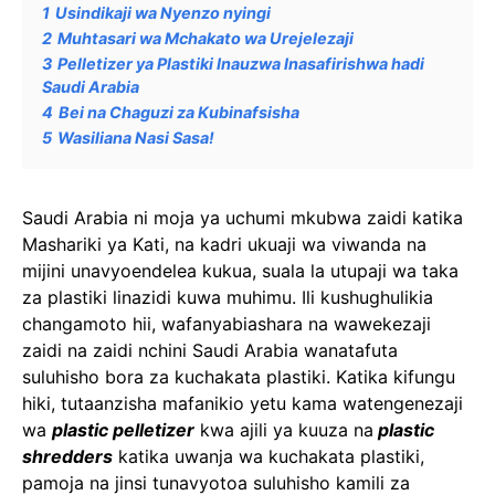
1
Usindikaji wa Nyenzo nyingi
2
Muhtasari wa Mchakato wa Urejelezaji
3
Pelletizer ya Plastiki Inauzwa Inasafirishwa hadi
Saudi Arabia
4
Bei na Chaguzi za Kubinafsisha
5
Wasiliana Nasi Sasa!
Saudi Arabia ni moja ya uchumi mkubwa zaidi katika
Mashariki ya Kati, na kadri ukuaji wa viwanda na
mijini unavyoendelea kukua, suala la utupaji wa taka
za plastiki linazidi kuwa muhimu. Ili kushughulikia
changamoto hii, wafanyabiashara na wawekezaji
zaidi na zaidi nchini Saudi Arabia wanatafuta
suluhisho bora za kuchakata plastiki. Katika kifungu
hiki, tutaanzisha mafanikio yetu kama watengenezaji
wa
plastic pelletizer
kwa ajili ya kuuza na
plastic
shredders
katika uwanja wa kuchakata plastiki,
pamoja na jinsi tunavyotoa suluhisho kamili za