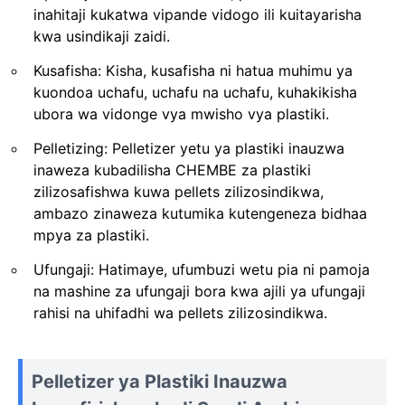
inahitaji kukatwa vipande vidogo ili kuitayarisha
kwa usindikaji zaidi.
Kusafisha: Kisha, kusafisha ni hatua muhimu ya
kuondoa uchafu, uchafu na uchafu, kuhakikisha
ubora wa vidonge vya mwisho vya plastiki.
Pelletizing: Pelletizer yetu ya plastiki inauzwa
inaweza kubadilisha CHEMBE za plastiki
zilizosafishwa kuwa pellets zilizosindikwa,
ambazo zinaweza kutumika kutengeneza bidhaa
mpya za plastiki.
Ufungaji: Hatimaye, ufumbuzi wetu pia ni pamoja
na mashine za ufungaji bora kwa ajili ya ufungaji
rahisi na uhifadhi wa pellets zilizosindikwa.
Pelletizer ya Plastiki Inauzwa