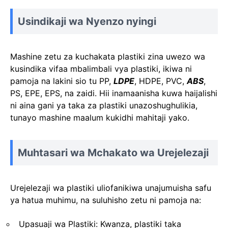
Usindikaji wa Nyenzo nyingi
Mashine zetu za kuchakata plastiki zina uwezo wa
kusindika vifaa mbalimbali vya plastiki, ikiwa ni
pamoja na lakini sio tu PP,
LDPE
, HDPE, PVC,
ABS
,
PS, EPE, EPS, na zaidi. Hii inamaanisha kuwa haijalishi
ni aina gani ya taka za plastiki unazoshughulikia,
tunayo mashine maalum kukidhi mahitaji yako.
Muhtasari wa Mchakato wa Urejelezaji
Urejelezaji wa plastiki uliofanikiwa unajumuisha safu
ya hatua muhimu, na suluhisho zetu ni pamoja na:
Upasuaji wa Plastiki: Kwanza, plastiki taka