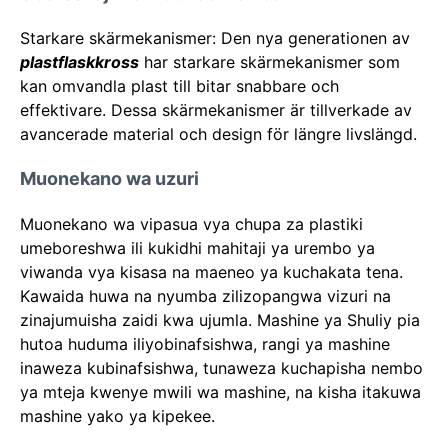
Starkare skärmekanismer: Den nya generationen av
plastflaskkross
har starkare skärmekanismer som
kan omvandla plast till bitar snabbare och
effektivare. Dessa skärmekanismer är tillverkade av
avancerade material och design för längre livslängd.
Muonekano wa uzuri
Muonekano wa vipasua vya chupa za plastiki
umeboreshwa ili kukidhi mahitaji ya urembo ya
viwanda vya kisasa na maeneo ya kuchakata tena.
Kawaida huwa na nyumba zilizopangwa vizuri na
zinajumuisha zaidi kwa ujumla. Mashine ya Shuliy pia
hutoa huduma iliyobinafsishwa, rangi ya mashine
inaweza kubinafsishwa, tunaweza kuchapisha nembo
ya mteja kwenye mwili wa mashine, na kisha itakuwa
mashine yako ya kipekee.