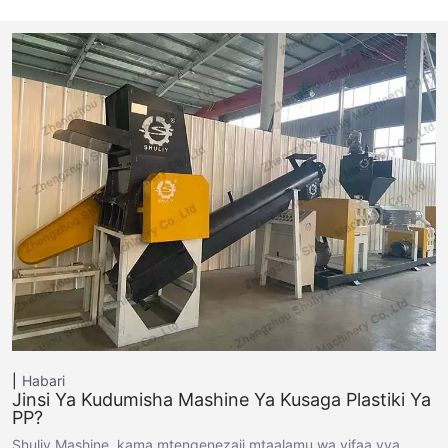
Habari
Jinsi Ya Kudumisha Mashine Ya Kusaga Plastiki Ya
PP?
Shuliy Mashine, kama mtengenezaji mtaalamu wa vifaa vya