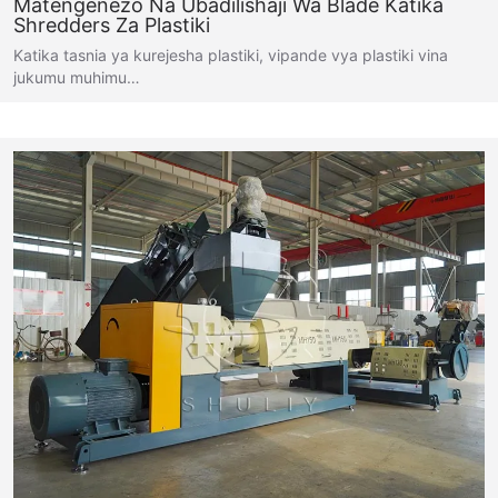
Matengenezo Na Ubadilishaji Wa Blade Katika
Shredders Za Plastiki
Katika tasnia ya kurejesha plastiki, vipande vya plastiki vina
jukumu muhimu…