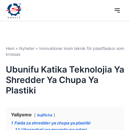
Hem
»
Nyheter
»
Innovationer inom teknik för plastflaskor som
krossas
Ubunifu Katika Teknolojia Ya
Shredder Ya Chupa Ya
Plastiki
Yaliyomo
kujificha
1
Faida za shredder ya chupa ya plastiki
1.1
Uboreshaji wa muundo wa ndani