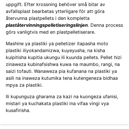
uppgift. Efter krossning behöver små bitar av
avfallsplast bearbetas ytterligare för att göra
återvunna plastpellets i den kompletta
plaståtervinningspelletiseringslinjen
. Denna process
görs vanligtvis med en plastpelletiserare.
Mashine ya plastiki ya pelletizer itapasha moto
plastiki iliyokandamizwa, kuyeyusha, na kisha
kuipitisha kupitia ukungu ili kuunda pellets. Pellet hizi
zinaweza kubinafsishwa kuwa na maumbo, rangi, na
saizi tofauti. Wanaweza pia kufanana na plastiki ya
asili na inaweza kutumika tena kutengeneza bidhaa
mpya za plastiki.
Ili kupunguza gharama za kazi na kuongeza ufanisi,
mistari ya kuchakata plastiki ina vifaa vingi vya
kusafirisha.