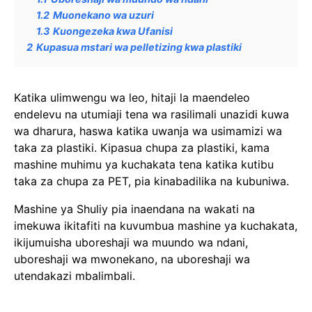
1.2
Muonekano wa uzuri
1.3
Kuongezeka kwa Ufanisi
2
Kupasua mstari wa pelletizing kwa plastiki
Katika ulimwengu wa leo, hitaji la maendeleo
endelevu na utumiaji tena wa rasilimali unazidi kuwa
wa dharura, haswa katika uwanja wa usimamizi wa
taka za plastiki. Kipasua chupa za plastiki, kama
mashine muhimu ya kuchakata tena katika kutibu
taka za chupa za PET, pia kinabadilika na kubuniwa.
Mashine ya Shuliy pia inaendana na wakati na
imekuwa ikitafiti na kuvumbua mashine ya kuchakata,
ikijumuisha uboreshaji wa muundo wa ndani,
uboreshaji wa mwonekano, na uboreshaji wa
utendakazi mbalimbali.