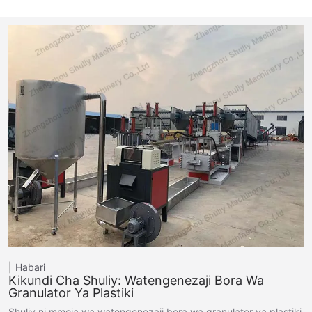
Habari
Kikundi Cha Shuliy: Watengenezaji Bora Wa
Granulator Ya Plastiki
Shuliy ni mmoja wa watengenezaji bora wa granulator ya plastiki