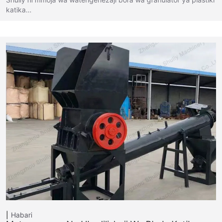
katika…
Habari