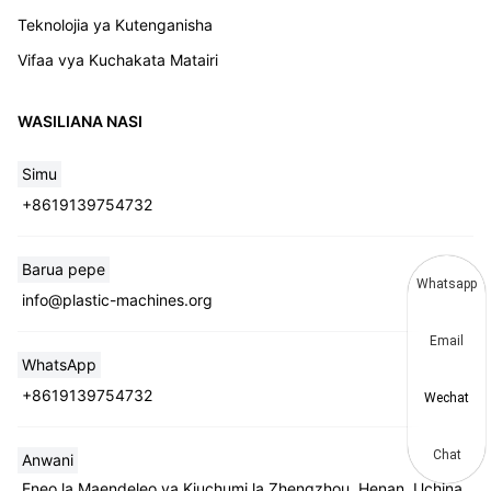
Teknolojia ya Kutenganisha
Vifaa vya Kuchakata Matairi
WASILIANA NASI
Simu
+8619139754732
Barua pepe
Whatsapp
info@plastic-machines.org
Email
WhatsApp
+8619139754732
Wechat
Chat
Anwani
Eneo la Maendeleo ya Kiuchumi la Zhengzhou, Henan, Uchina