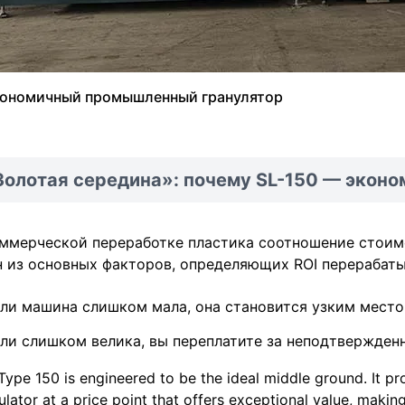
ономичный промышленный гранулятор
Золотая середина»: почему SL-150 — экон
ммерческой переработке пластика соотношение стоим
н из основных факторов, определяющих ROI перерабат
ли машина слишком мала, она становится узким место
ли слишком велика, вы переплатите за неподтвержден
Type 150 is engineered to be the ideal middle ground. It pro
ulator at a price point that offers exceptional value, making