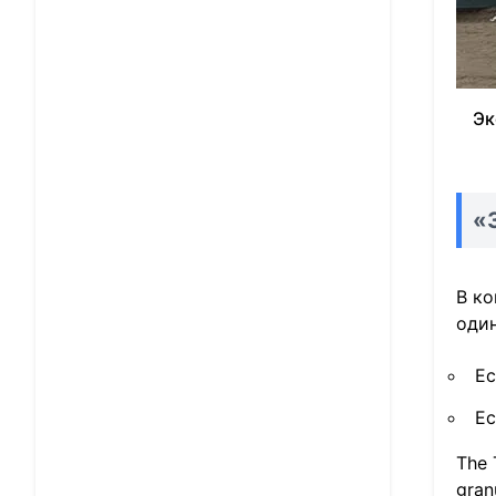
Эк
«
В ко
оди
Ес
Ес
The 
gran