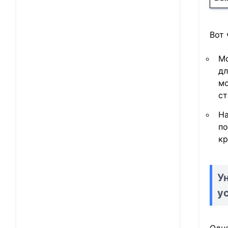
Вот 
Мо
дл
мо
ст
На
по
кр
У
у