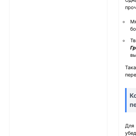
Одна
про
Мя
бо
Тв
Гр
вы
Така
пер
К
п
Для 
убед