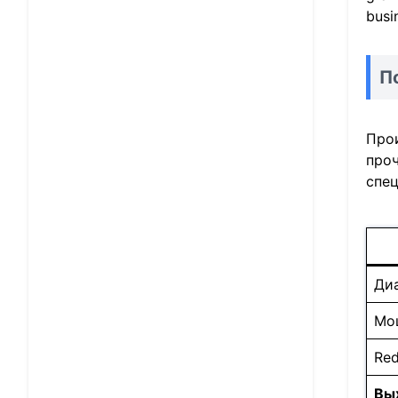
busi
П
Прои
проч
спе
Ди
Мощ
Red
Вы