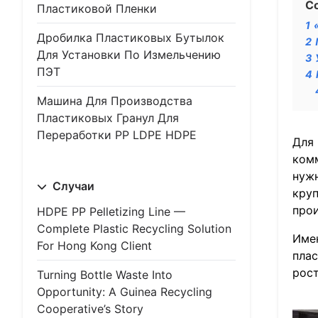
С
Пластиковой Пленки
1
Дробилка Пластиковых Бутылок
2
Для Установки По Измельчению
3
ПЭТ
4
Машина Для Производства
Пластиковых Гранул Для
Переработки PP LDPE HDPE
Для 
комм
нуж
Случаи
круп
прои
HDPE PP Pelletizing Line —
Complete Plastic Recycling Solution
Имен
For Hong Kong Client
плас
рост
Turning Bottle Waste Into
Opportunity: A Guinea Recycling
Cooperative’s Story