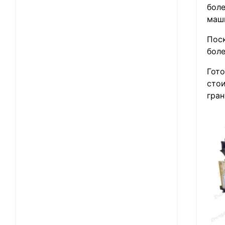
боле
маш
Поск
боле
Гот
сто
гран