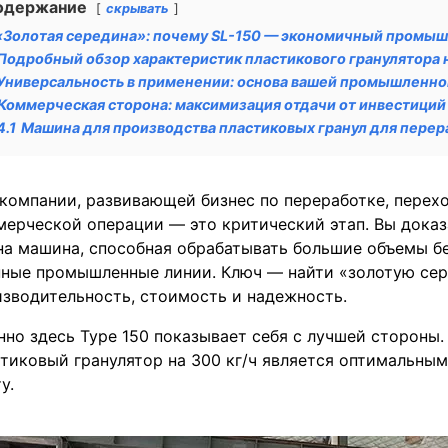
одержание
скрывать
«Золотая середина»: почему SL-150 — экономичный промы
Подробный обзор характеристик пластикового гранулятора н
Универсальность в применении: основа вашей промышленн
Коммерческая сторона: максимизация отдачи от инвестици
4.1
Машина для производства пластиковых гранул для перер
компании, развивающей бизнес по переработке, перех
ерческой операции — это критический этап. Вы доказ
на машина, способная обрабатывать большие объемы б
ные промышленные линии. Ключ — найти «золотую сер
зводительность, стоимость и надежность.
но здесь Type 150 показывает себя с лучшей стороны. 
тиковый гранулятор на 300 кг/ч является оптимальны
у.