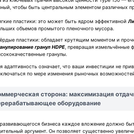
 из ключевых причин высокой ценности Type 150 — ег
чный, чтобы быть центральным элементом различных п
гкие пластики: это может быть ядром эффективной
Ли
льших объемов промытого пленочного мусора.
ёрдые пластики: обладает крутящим моментом и проч
анулирование гранул HDPE
, превращая измельчённые 
сококачественные гранулы.
я адаптивность означает, что ваши инвестиции не при
еключаться по мере изменения рыночных возможностей
оммерческая сторона: максимизация отдачи
ерерабатывающее оборудование
развивающегося бизнеса каждое вложение должно быть
ительный аргумент. Он позволяет существенно увели