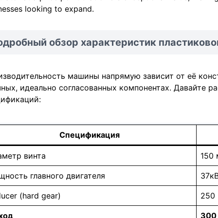
nesses looking to expand.
одробный обзор характеристик пластиковог
зводительность машины напрямую зависит от её конст
ных, идеально согласованных компонентах. Давайте 
цификаций:
Спецификация
аметр винта
150
ность главного двигателя
37к
ucer (hard gear)
250
ход
300 