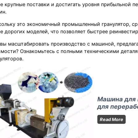
е крупные поставки и достигать уровня прибыльной п
ин.
ольку это экономичный промышленный гранулятор, сро
е дорогих моделей, что позволяет быстрее реинвестир
овы масштабировать производство с машиной, предла
имости? Ознакомьтесь с полными техническими деталя
уляторов.
Машина для 
для перераб
Маши
Read More
для
произ