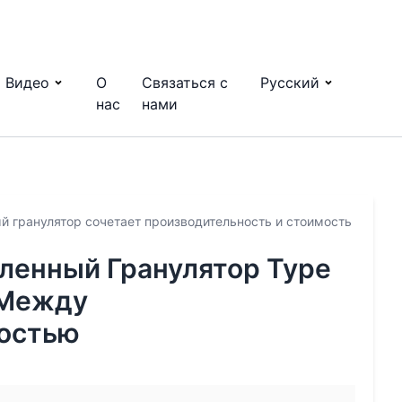
Видео
О
Связаться с
Русский
нас
нами
й гранулятор сочетает производительность и стоимость
енный Гранулятор Type
 Между
остью