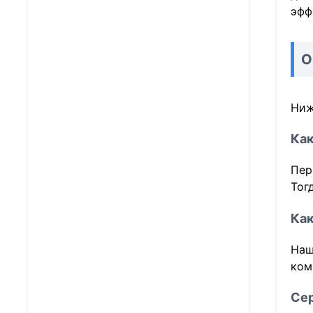
эфф
О
Ниж
Как
Пер
Тог
Как
Наш
ком
Се