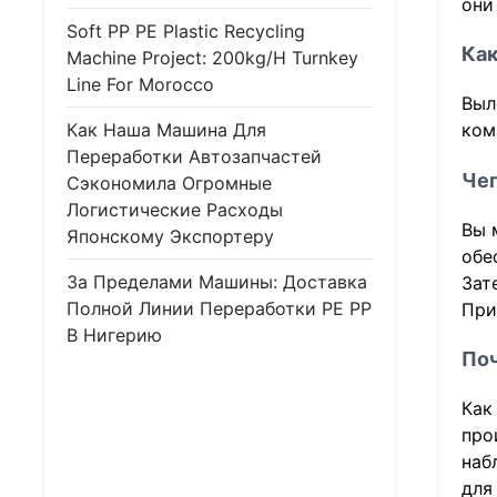
они
Soft PP PE Plastic Recycling
Как
Machine Project: 200kg/h Turnkey
Line For Morocco
Выл
Как Наша Машина Для
ком
Переработки Автозапчастей
Чег
Сэкономила Огромные
Логистические Расходы
Вы 
Японскому Экспортеру
обе
За Пределами Машины: Доставка
Зат
Полной Линии Переработки PE PP
При
В Нигерию
Поч
Как
про
наб
для