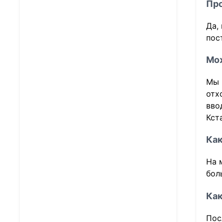
Про
Да,
пос
Мож
Мы 
отх
вво
Кст
Как
На 
бол
Как
Пос