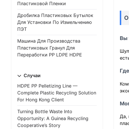
Пластиковой Пленки
Дробилка Пластиковых Бутылок
О
Для Установки По Измельчению
ПЭТ
Вы 
Машина Для Производства
Пластиковых Гранул Для
Шул
Переработки PP LDPE HDPE
ест
Где
Случаи
Ком
HDPE PP Pelletizing Line —
эко
Complete Plastic Recycling Solution
For Hong Kong Client
Мог
Turning Bottle Waste Into
Да,
Opportunity: A Guinea Recycling
пла
Cooperative’s Story