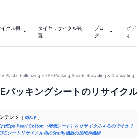
サイクル機
タイヤリサイクル装
ブロ
ビデ
置
グ
オ
e
»
Plastic Pelletizing
»
EPE Packing Sheets Recycling & Granulating
PEパッキングシートのリサイク
ンテンツ
隠れる
なぜEpe Pearl Cotton（梱包シート）をリサイクルするのですか？
EPEシートリサイクル用のShuliy機器の技術的機能