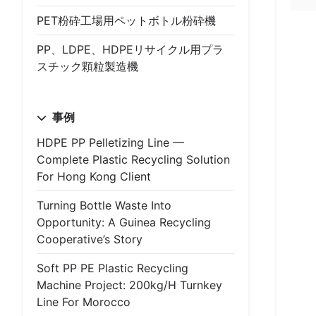
PET粉砕工場用ペットボトル粉砕機
PP、LDPE、HDPEリサイクル用プラ
スチック顆粒製造機
事例
HDPE PP Pelletizing Line —
Complete Plastic Recycling Solution
For Hong Kong Client
Turning Bottle Waste Into
Opportunity: A Guinea Recycling
Cooperative’s Story
Soft PP PE Plastic Recycling
Machine Project: 200kg/h Turnkey
Line For Morocco