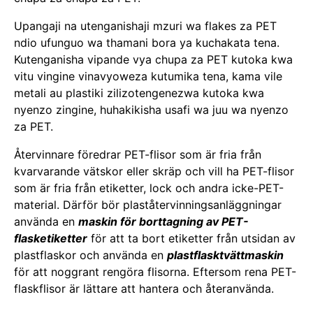
Upangaji na utenganishaji mzuri wa flakes za PET
ndio ufunguo wa thamani bora ya kuchakata tena.
Kutenganisha vipande vya chupa za PET kutoka kwa
vitu vingine vinavyoweza kutumika tena, kama vile
metali au plastiki zilizotengenezwa kutoka kwa
nyenzo zingine, huhakikisha usafi wa juu wa nyenzo
za PET.
Återvinnare föredrar PET-flisor som är fria från
kvarvarande vätskor eller skräp och vill ha PET-flisor
som är fria från etiketter, lock och andra icke-PET-
material. Därför bör plaståtervinningsanläggningar
använda en
maskin för borttagning av PET-
flasketiketter
för att ta bort etiketter från utsidan av
plastflaskor och använda en
plastflasktvättmaskin
för att noggrant rengöra flisorna. Eftersom rena PET-
flaskflisor är lättare att hantera och återanvända.