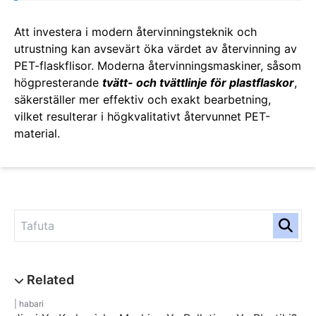
Att investera i modern återvinningsteknik och
utrustning kan avsevärt öka värdet av återvinning av
PET-flaskflisor. Moderna återvinningsmaskiner, såsom
högpresterande
tvätt- och tvättlinje för plastflaskor
,
säkerställer mer effektiv och exakt bearbetning,
vilket resulterar i högkvalitativt återvunnet PET-
material.
habari