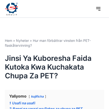
Hem
»
Nyheter
»
Hur man förbättrar vinsten från PET-
flaskåtervinning?
Jinsi Ya Kuboresha Faida
Kutoka Kwa Kuchakata
Chupa Za PET?
Yaliyomo
kujificha
1
Usafi na usafi
2
Rangi na uwazi wa flakes za chupa za PET