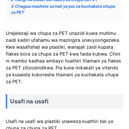
3
Chagua mashine za hali ya juu za kuchakata chupa
za PET
Urejelezaji wa chupa za PET unazidi kuwa muhimu
zaidi kadiri ufahamu wa mazingira unavyoongezeka.
Kwa wasafishaji wa plastiki, wanajali zaidi kupata
flakes bora za chupa za PET kwa faida kubwa. Chini
ni mambo kadhaa ambayo huathiri thamani ya flakes
za PET zilizosindikwa. Pia kuna mikakati ya vitendo
ya kusaidia kuboresha thamani ya kuchakata chupa
za PET.
Usafi na usafi
Usafi na usafi wa plastiki unaweza kuathiri bei ya
chupa za chupa za PET.