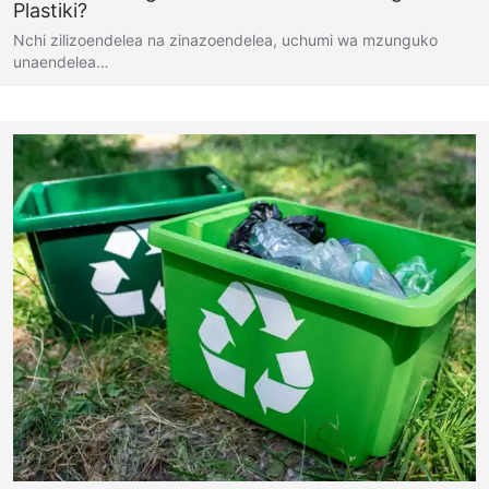
Plastiki?
Nchi zilizoendelea na zinazoendelea, uchumi wa mzunguko
unaendelea…