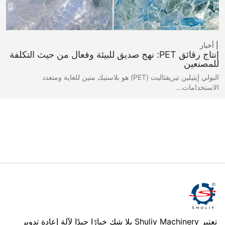
أخبار
إنتاج رقائق PET: نهج صديق للبيئة وفعال من حيث التكلفة
للمصنعين
البولي إيثيلين تيريفثاليت (PET) هو بلاستيك متين للغاية ومتعدد
الاستخدامات...
تعتبر Shuliy Machinery بلا شك خيارًا جيدًا لآلة إعادة تدوير