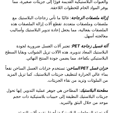
والعبوات البلاستيكية القديمة فورًا إلى جزيئات صغيرة، مما
يوفر المواد الخام للخطوات اللاحقة.
إزالة ملصقات الزجاجة
: غالبًا ما تأتي زجاجات البلاستيك مع
ملصقات وملصقات متعددة. تقطع آلات إزالة الملصقات هذه
الملصقات بفعالية، مما يجعل إعادة تدوير البلاستيك وأساليب
معالجته أسهل.
آلة غسيل زجاجة PET
: تعتبر آلات الغسل ضرورية لجودة
البلاستيك المعاد تدويره. هذه الآلات تزيل الشوائب وبقايا السطح
البلاستيكي بكفاءة، مما يضمن جودة المنتج النهائي.
خزان غسل PET الساخن
: تستخدم خزانات الغسل الساخن نقعاً
بماء عالي الحرارة لتنظيف جزيئات البلاستيك، كما تزيل المزيد
من الملوثات وتزيد من نقاء الجزيئات.
مطحنة البلاستيك
: المطاحن هي جوهر عملية التدوير. إنها تحول
جزيئات البلاستيك النظيفة إلى حبيبات بلاستيكية ذات حجم
موحد من خلال البثق والتبريد.
آلة تعبئة الزجاجات البلاستيكية: أخيرًا، تقوم آلات التعبئة