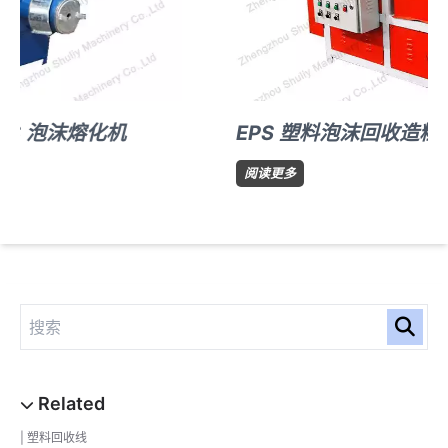
EPS 塑料泡沫回收造粒机
EPS
阅读更多
塑
料
泡
沫
回
收
造
粒
机
塑料回收线