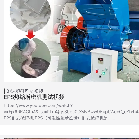
泡沫塑料回收
视频
EPS热熔增密机测试视频
https://www.youtube.com/watch?
v=Ejx6RKAGfhA&list=PLmQgsSbeu0tXsNBww95upbWcnO_cYfyh4
EPS卧式破碎机 EPS（可发性聚苯乙烯）卧式破碎机是……