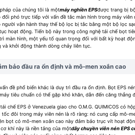
 pháp của chúng tôi là một
máy nghiền EPS
được trang bị b
 đối phó trực tiếp với vấn đề tắc màn hình trong máy viên n
 người vận hành thay thế bộ lọc bị tắc bằng một bộ lọc sạ
 tục hoạt động. Tiến bộ này trong công nghệ tái chế bọt tiên
trì màn hình, một yếu tố quan trọng đối với bất kỳ hoạt độ
 và khởi động thành dòng chảy liên tục.
ảm bảo đầu ra ổn định và mô-men xoắn cao
vấn đề phổ biến khác là duy trì đầu ra ổn định. Bọt EPS né
máy tiêu chuẩn có thể gặp khó khăn, dẫn đến căng thẳng đ
tái chế EPS ở Venezuela giao cho O.M.G. QUIMICOS có hộp 
 tốc đôi trong máy viên nén là rõ ràng: nó cung cấp mô-me
ền bọt có mô-men xoắn cao này đảm bảo trục vít hoạt độn
 cơ khí này là nền tảng của một
dây chuyền viên nén EPS c