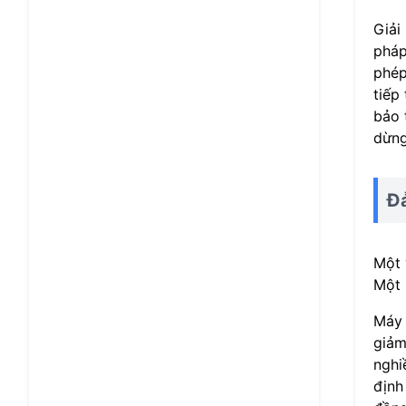
Giải
pháp
phép
tiếp
bảo 
dừng
Đ
Một 
Một 
Máy 
giảm
nghi
định