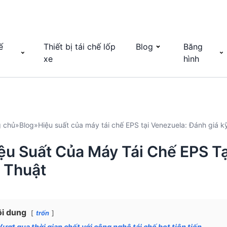
ế
Thiết bị tái chế lốp
Blog
Băng
xe
hình
g chủ
»
Blog
»
Hiệu suất của máy tái chế EPS tại Venezuela: Đánh giá k
ệu Suất Của Máy Tái Chế EPS T
 Thuật
i dung
trốn
Vượt qua thời gian chết với công nghệ tái chế bọt tiên tiến