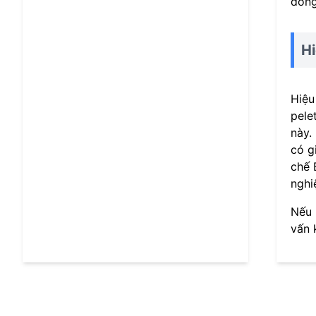
đồng
Hi
Hiệu
pele
này.
có g
chế 
nghi
Nếu 
vấn 