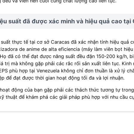
 đều và viên nén cuối cùng chất lượng cao liên tục.
ệu suất đã được xác minh và hiệu quả cao tại
 suất thực tế tại cơ sở Caracas đã xác nhận tính hiệu quả 
tizadora de anime de alta eficiencia (máy làm viên bọt hiệu
 Họ đã có thể đạt được năng suất đều đặn 150-200 kg/h, bi
iá trị mà không gặp phải các rắc rối sản xuất liên tục. Ki
EPS phù hợp tại Venezuela không chỉ đơn thuần là xử lý chấ
ệp để đạt được thời gian hoạt động tối đa và lợi nhuận.
hoạt động của bạn gặp phải các thách thức tương tự trong
kỹ thuật để khám phá các giải pháp phù hợp với nhu cầu cụ