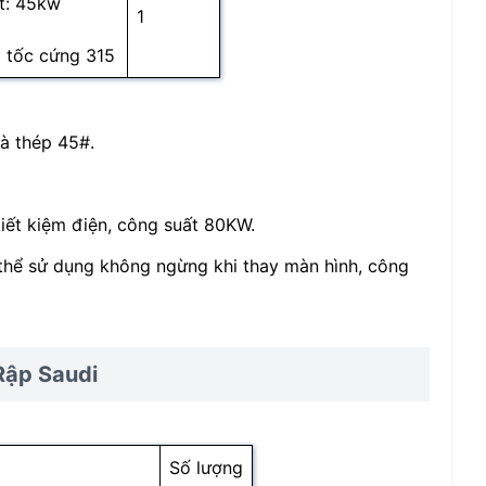
t: 45kw
1
 tốc cứng 315
là thép 45#.
iết kiệm điện, công suất 80KW.
thể sử dụng không ngừng khi thay màn hình, công
Rập Saudi
Số lượng