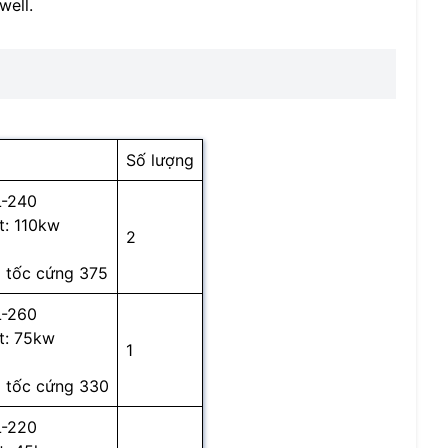
well.
Số lượng
L-240
t: 110kw
2
 tốc cứng 375
L-260
t: 75kw
1
 tốc cứng 330
L-220