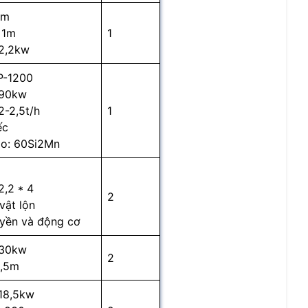
5m
 1m
1
 2,2kw
P-1200
 90kw
2-2,5t/h
1
ếc
ao: 60Si2Mn
2,2 * 4
2
vật lộn
uyền và động cơ
 30kw
2
3,5m
 18,5kw