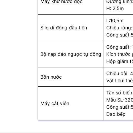
Máy khử nước dọc
Đường kín
H: 2,5m
L:10,5m
Silo di động đầu tiên
Chiều rộng:
Công suất:
Công suất:
Bộ nạp đảo ngược tự động
Kích thước
Hộp giảm t
Chiều dài: 
Bồn nước
Vật liệu: th
Tần số biến
Mẫu SL-32
Máy cắt viên
Công suất:
Dao bếp