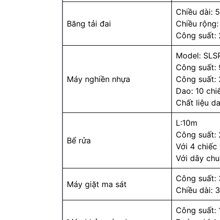
Chiều dài: 
Băng tải đai
Chiều rộng:
Công suất:
Model: SLS
Công suất:
Máy nghiền nhựa
Công suất: 
Dao: 10 chi
Chất liệu d
L:10m
Công suất: 
Bể rửa
Với 4 chiếc 
Với dây ch
Công suất:
Máy giặt ma sát
Chiều dài: 
Công suất: