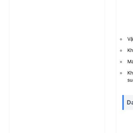
Vậ
Kh
Má
Kh
su
D