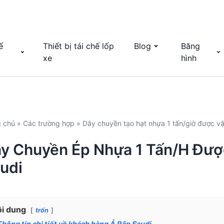
ế
Thiết bị tái chế lốp
Blog
Băng
xe
hình
g chủ
»
Các trường hợp
»
Dây chuyền tạo hạt nhựa 1 tấn/giờ được v
y Chuyền Ép Nhựa 1 Tấn/H Đượ
udi
i dung
trốn
Thông tin chi tiết về khách hàng Ả Rập Saudi