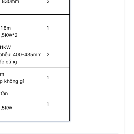
h: 830mm
2
 1,8m
1
5,5KW*2
 11KW
 phễu: 400*435mm
2
ốc cứng
4m
1
ép không gỉ
 tần
0
1
5,5KW