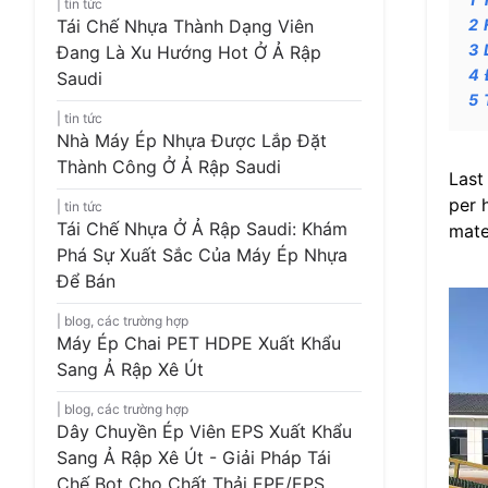
tin tức
Tái Chế Nhựa Thành Dạng Viên
2
3
Đang Là Xu Hướng Hot Ở Ả Rập
4
Saudi
5
tin tức
Nhà Máy Ép Nhựa Được Lắp Đặt
Thành Công Ở Ả Rập Saudi
Last
per 
tin tức
Tái Chế Nhựa Ở Ả Rập Saudi: Khám
mate
Phá Sự Xuất Sắc Của Máy Ép Nhựa
Để Bán
blog
,
các trường hợp
Máy Ép Chai PET HDPE Xuất Khẩu
Sang Ả Rập Xê Út
blog
,
các trường hợp
Dây Chuyền Ép Viên EPS Xuất Khẩu
Sang Ả Rập Xê Út - Giải Pháp Tái
Chế Bọt Cho Chất Thải EPE/EPS