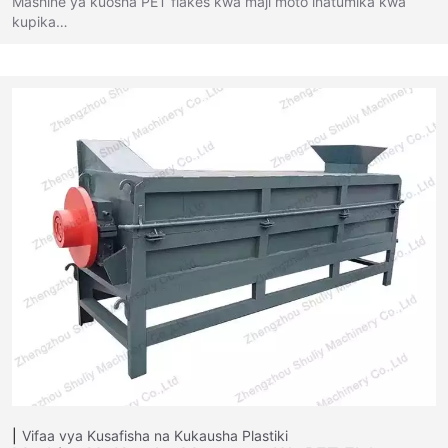
Mashine ya kuosha PET flakes kwa maji moto inatumika kwa
kupika…
Vifaa vya Kusafisha na Kukausha Plastiki