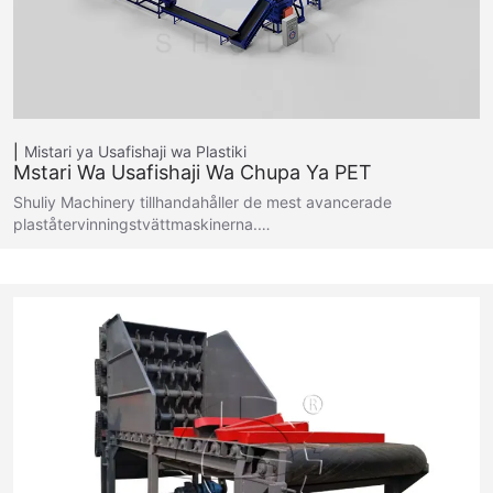
Mistari ya Usafishaji wa Plastiki
Mstari Wa Usafishaji Wa Chupa Ya PET
Shuliy Machinery tillhandahåller de mest avancerade
plaståtervinningstvättmaskinerna.…