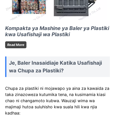
Kompakta ya Mashine ya Baler ya Plastiki
kwa Usafishaji wa Plastiki
Kompakta
Read More
ya
Mashine
ya
Je, Baler Inasaidiaje Katika Usafishaji
Baler
ya
wa Chupa za Plastiki?
Plastiki
kwa
Usafishaji
Chupa za plastiki ni mojawapo ya aina za kawaida za
wa
Plastiki
taka zinazoweza kutumika tena, na kusimamia kiasi
chao ni changamoto kubwa. Wauzaji wima wa
majimaji hutoa suluhisho kwa suala hili kwa njia
kadhaa: