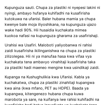
Kupunguza sauti. Chupa za plastiki ni nyepesi lakini ni
nyingi, ambayo hufanya kuhifadhi na kusafirisha
kutokuwa na ufanisi. Baler hubana mamia ya chupa
kwenye bale moja iliyoshikana, na kupunguza ujazo
wake hadi 90%. Hii husaidia kuchakata mimea
kuokoa nafasi na kupunguza gharama za usafirishaji.
Urahisi wa Usafiri. Maloboti yaliyobanwa ni rahisi
zaidi kusafirisha ikilinganishwa na chupa za plastiki
zilizolegea. Hii ni ya manufaa hasa kwa vifaa vya
kuchakata tena ambavyo vinahitaji kusafirisha taka
za plastiki hadi maeneo mengine kwa usindikaji zaidi.
Kupanga na Kushughulikia kwa Ufanisi. Kabla ya
kuchakatwa, chupa za plastiki zinahitaji kupangwa
kwa aina (kwa mfano, PET au HDPE). Baada ya
kupangwa, kitengenezo hubana chupa kuwa
marobota ya sare, na kuifanya iwe rahisi kuhifadhi na
kusafirisha hadi hatua inayofuata ya kuchakata tena,