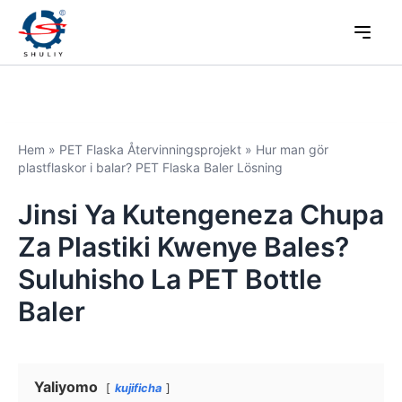
Hem
»
PET Flaska Återvinningsprojekt
»
Hur man gör
plastflaskor i balar? PET Flaska Baler Lösning
Jinsi Ya Kutengeneza Chupa
Za Plastiki Kwenye Bales?
Suluhisho La PET Bottle
Baler
Yaliyomo
kujificha