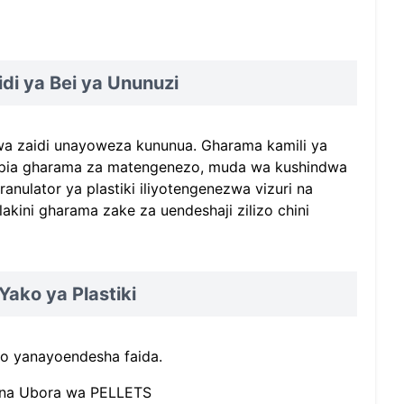
di ya Bei ya Ununuzi
wa zaidi unayoweza kununua. Gharama kamili ya
ali pia gharama za matengenezo, muda wa kushindwa
anulator ya plastiki iliyotengenezwa vizuri na
kini gharama zake za uendeshaji zilizo chini
ako ya Plastiki
mbo yanayoendesha faida.
 na Ubora wa PELLETS