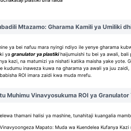
, uchakataji plastiki una faida
badili Mtazamo: Gharama Kamili ya Umiliki dhi
ine ya bei nafuu mara nyingi ndiyo ile yenye gharama kub
ki ya
granulator ya plastiki
haijumuishi tu bei ya awali, b
nya kazi, na matumizi ya nishati katika maisha yake yote. Gr
e kudumu inaweza kuwa na gharama ya awali ya juu zaidi, la
babisha ROI imara zaidi kwa muda mrefu.
tu Muhimu Vinavyosukuma ROI ya Granulator Y
kuelewa thamani halisi ya mashine, tunahitaji kuangalia ma
 Vinavyoongeza Mapato: Muda wa Kuendelea Kufanya Kazi