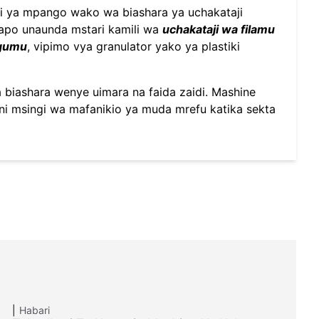
dani ya mpango wako wa biashara ya uchakataji
wapo unaunda mstari kamili wa
uchakataji wa filamu
ngumu
, vipimo vya granulator yako ya plastiki
iashara wenye uimara na faida zaidi. Mashine
ni msingi wa mafanikio ya muda mrefu katika sekta
Habari