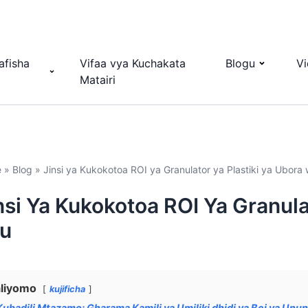
afisha
Vifaa vya Kuchakata
Blogu
V
Matairi
e
»
Blog
»
Jinsi ya Kukokotoa ROI ya Granulator ya Plastiki ya Ubora
nsi Ya Kukokotoa ROI Ya Granula
u
liyomo
kujificha
Kubadili Mtazamo: Gharama Kamili ya Umiliki dhidi ya Bei ya Unun