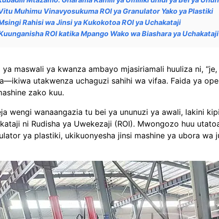
Vitu Muhimu Vinavyosukuma ROI ya Granulator Yako ya Plastiki
Msingi Rahisi wa Jinsi ya Kukokotoa ROI ya Uchakataji
Kuunganisha ROI katika Mpango Wako wa Biashara ya Uchakataji 
 ya maswali ya kwanza ambayo mjasiriamali huuliza ni, “je, u
a—ikiwa utakwenza uchaguzi sahihi wa vifaa. Faida ya ope
ashine zako kuu.
ja wengi wanaangazia tu bei ya ununuzi ya awali, lakini ki
kataji ni Rudisha ya Uwekezaji (ROI). Mwongozo huu ut
ulator ya plastiki, ukikuonyesha jinsi mashine ya ubora w