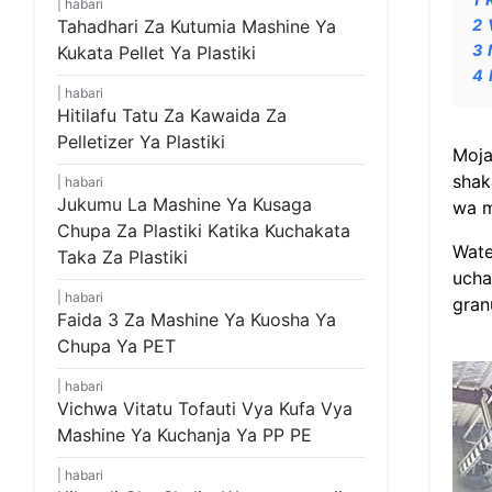
habari
Tahadhari Za Kutumia Mashine Ya
2
3
Kukata Pellet Ya Plastiki
4
habari
Hitilafu Tatu Za Kawaida Za
Pelletizer Ya Plastiki
Moja
shak
habari
Jukumu La Mashine Ya Kusaga
wa m
Chupa Za Plastiki Katika Kuchakata
Wate
Taka Za Plastiki
ucha
habari
gran
Faida 3 Za Mashine Ya Kuosha Ya
Chupa Ya PET
habari
Vichwa Vitatu Tofauti Vya Kufa Vya
Mashine Ya Kuchanja Ya PP PE
habari