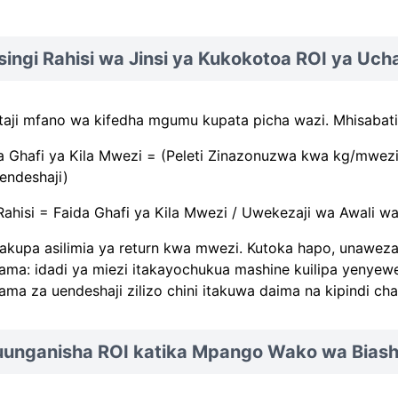
ingi Rahisi wa Jinsi ya Kukokotoa ROI ya Ucha
taji mfano wa kifedha mgumu kupata picha wazi. Mhisabat
a Ghafi ya Kila Mwezi = (Peleti Zinazonuzwa kwa kg/mwez
endeshaji)
Rahisi = Faida Ghafi ya Kila Mwezi / Uwekezaji wa Awali w
itakupa asilimia ya return kwa mwezi. Kutoka hapo, unaweza
ama: idadi ya miezi itakayochukua mashine kuilipa yenyew
ama za uendeshaji zilizo chini itakuwa daima na kipindi cha
unganisha ROI katika Mpango Wako wa Biasha