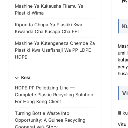
je
Mashine Ya Kukausha Filamu Ya
Plastiki Wima
Kiponda Chupa Ya Plastiki Kwa
Ku
Kiwanda Cha Kusaga Cha PET
Mashine Ya Kutengeneza Chembe Za
Mash
Plastiki Kwa Usafishaji Wa PP LDPE
umili
HDPE
kufa
yeny
husa
Kesi
HDPE PP Pelletizing Line —
Vi
Complete Plastic Recycling Solution
For Hong Kong Client
Ili 
Turning Bottle Waste Into
Opportunity: A Guinea Recycling
Vitu
Cooperative’s Story