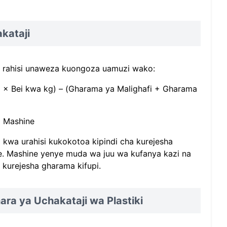
kataji
i rahisi unaweza kuongoza uamuzi wako:
i × Bei kwa kg) – (Gharama ya Malighafi + Gharama
a Mashine
 kwa urahisi kukokotoa kipindi cha kurejesha
e. Mashine yenye muda wa juu wa kufanya kazi na
 kurejesha gharama kifupi.
ra ya Uchakataji wa Plastiki