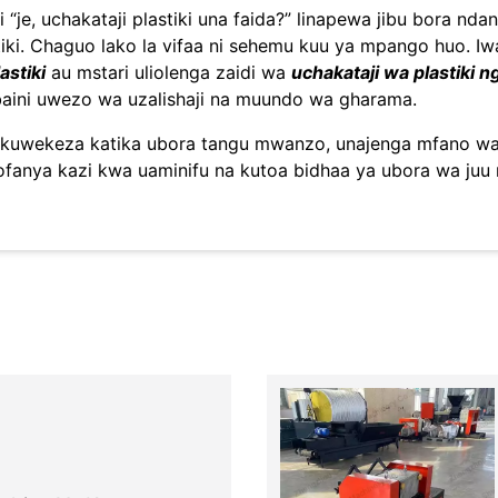
i “je, uchakataji plastiki una faida?” linapewa jibu bora n
tiki. Chaguo lako la vifaa ni sehemu kuu ya mpango huo. I
astiki
au mstari uliolenga zaidi wa
uchakataji wa plastiki 
baini uwezo wa uzalishaji na muundo wa gharama.
kuwekeza katika ubora tangu mwanzo, unajenga mfano wa b
ofanya kazi kwa uaminifu na kutoa bidhaa ya ubora wa juu 