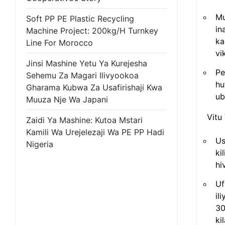
Mu
Soft PP PE Plastic Recycling
in
Machine Project: 200kg/h Turnkey
ka
Line For Morocco
vi
Jinsi Mashine Yetu Ya Kurejesha
Pe
Sehemu Za Magari Ilivyookoa
hu
Gharama Kubwa Za Usafirishaji Kwa
ub
Muuza Nje Wa Japani
Vitu
Zaidi Ya Mashine: Kutoa Mstari
Kamili Wa Urejelezaji Wa PE PP Hadi
Us
Nigeria
ki
hi
Uf
il
30
ki