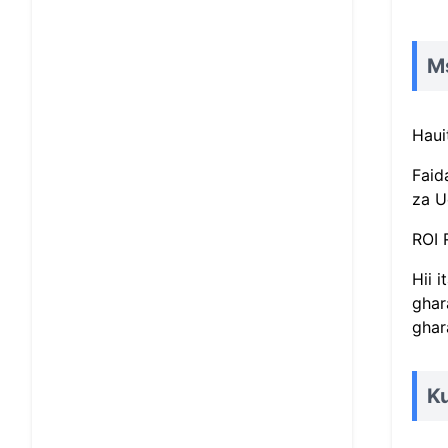
Ms
Haui
Faid
za U
ROI 
Hii 
ghar
ghar
Ku