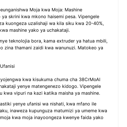
meunganishwa Moja kwa Moja: Mashine
o ya skrini kwa mkono haisemi pesa. Vipengele
za kuongeza uzalishaji wa kila siku kwa 20-40%,
 kwa mashine yako ya uchakataji.
nye teknolojia bora, kama extruder ya hatua mbili,
o zina thamani zaidi kwa wanunuzi. Matokeo ya
Ufanisi
 iliyojengwa kwa kisukuma chuma cha 38CrMoAl
chakataji yenye matengenezo kidogo. Vipengele
u kwa vipuri na kazi katika maisha ya mashine.
tiki yenye ufanisi wa nishati, kwa mfano ile
maku, inaweza kupunguza matumizi ya umeme kwa
ya moja kwa moja inayoongeza kwenye faida yako