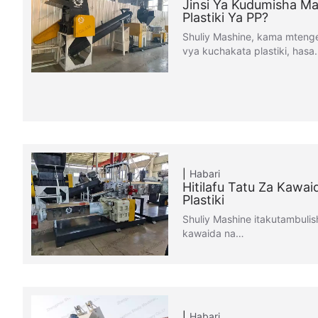
Jinsi Ya Kudumisha M
Plastiki Ya PP?
Shuliy Mashine, kama mtenge
vya kuchakata plastiki, has
Habari
Hitilafu Tatu Za Kawaid
Plastiki
Shuliy Mashine itakutambulis
kawaida na…
Habari