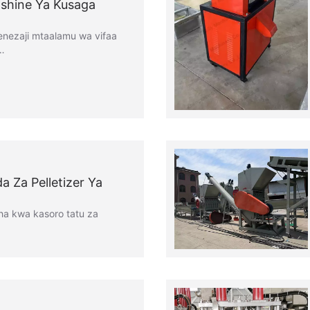
ashine Ya Kusaga
nezaji mtaalamu wa vifaa
a…
a Za Pelletizer Ya
ha kwa kasoro tatu za