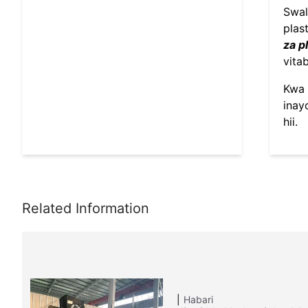
Swal
plas
za pl
vita
Kwa 
inay
hii.
Habari