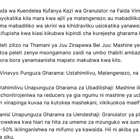
da wa Kuendelea Kufanya Kazi wa Granulator na Faida Vi
ayokatika kila mara kwa ajili ya matengenezo au mabadilik
ma mabadiliko wa skrini wa kihidravliku usiokatika yanawe
kifupisha kwa kiasi kikubwa kipindi cha kurejesha gharama
leti zilizo na Thamani ya Juu Zinapewa Bei Juu: Mashine ye
toa peleti zenye msongamano zaidi na umbo thabiti ambaz
ora bora yanamaanisha mapato makubwa kwa kilo.
 Vinavyo Punguza Gharama: Ustahimilivu, Matengenezo, na 
tahimilivu Unapunguza Gharama za Ubadilishaji: Mashine
lichonitrojeniwa na reducers ya gia ngumu ni mashine ya u
vi vinapinga kuvaa na kutokea mashakani, vikikuokoa maelf
anisi Unapunguza Gharama za Uendeshaji: Granulator ya plas
iyowekwa kwa hiari na hita za umeme za mzunguko wa su
-50% ikilinganishwa na mifumo ya kawaida. Hii ni akiba 
la siku.