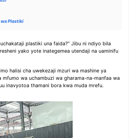
wa Plastiki
chakataji plastiki una faida?” Jibu ni ndiyo bila
resheni yako yote inategemea utendaji na uaminifu
pimo halisi cha uwekezaji mzuri wa mashine ya
atoa mfumo wa uchambuzi wa gharama-na-manfaa wa
a juu inavyotoa thamani bora kwa muda mrefu.