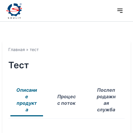
Главная
»
тест
Тест
Описани
Послеп
е
Процес
родажн
продукт
с поток
ая
а
служба