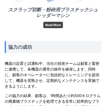
スクラップ切断・粉砕用プラスチックシュ
レッダーマシン
ス
Read More
ク
ラ
ッ
プ
協力の成功
切
断・
粉
砕
機器の設置と試運転中、当社の技術チームは顧客と緊密
用
に連携して、各機器の通常の操作を確保します。同時
プ
に、顧客のオペレーターに包括的なトレーニングを提供
ラ
ス
して、機器を習熟させ、定期的なメンテナンスを実施で
チ
きるようにします。
ッ
ク
この協力の結果、顧客は、1時間あたり約500キログラム
シ
の廃棄物プラスチックを処理できる非常に効率的なプラ
ュ
レ