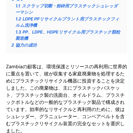
1.1
スクラップ切断・粉砕用プラスチックシュレッダ
ーマシン
1.2
LDPE PPリサイクルプラント用プラスチックフィ
ルム洗浄機
1.3
PP、LDPE、HDPEリサイクル用プラスチック顆粒
製造機
2
協力の成功
Zambiaの顧客は、環境保護とリソースの再利用に世界的
に重点を置いて、彼が収集する家庭廃棄物を処理するた
めにプラスチックリサイクル機器に投資することを決定
しました。この廃棄物は、主にプラスチックバスケッ
ト、プラスチック製の洗面台、オイルドラム、プラスチ
ックボトルなどの一般的なプラスチック製品で構成され
ています。効率的なリサイクルと再利用のために、彼は
シュレッダー、グラニュレーター、コンベアベルトを含
むプラスチックリサイクル装置の完全なセットを選択し
ました。