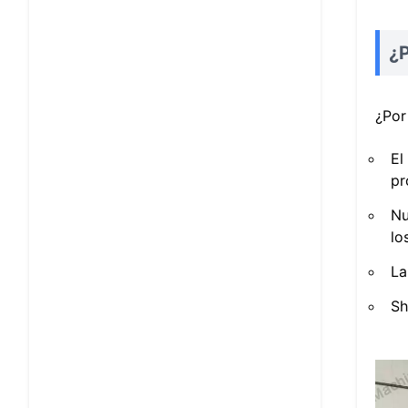
¿P
¿Por
El
pr
Nu
lo
La
Sh