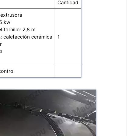
Cantidad
extrusora
55 kw
 tornillo: 2,8 m
: calefacción cerámica
1
r
a
ontrol