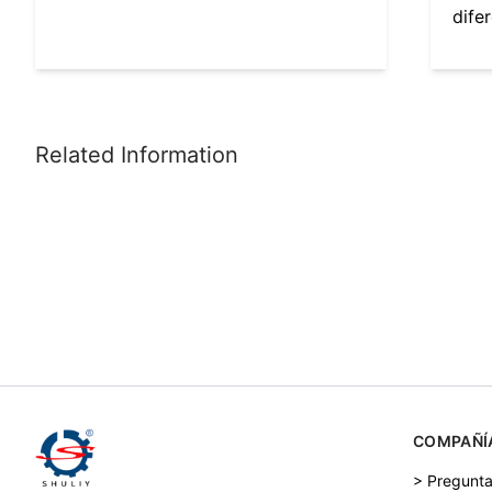
dife
COMPAÑÍ
> Pregunta