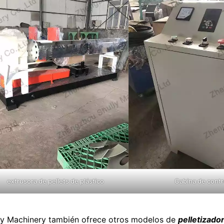
extrusora de pellets de plástico
Cabina de contr
iy Machinery también ofrece otros modelos de
pelletizado