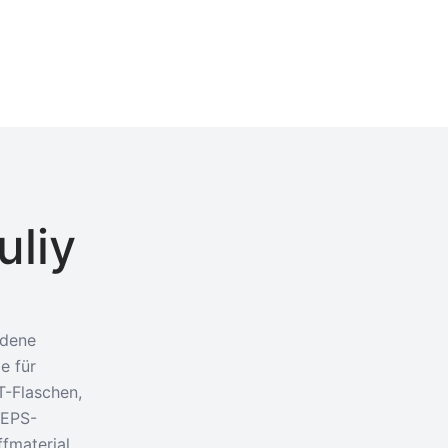
uliy
edene
e für
T-Flaschen,
-EPS-
fmaterial.